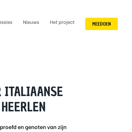
essies
Nieuws
Het project
MEEDOEN
 ITALIAANSE
 HEERLEN
proefd en genoten van zijn