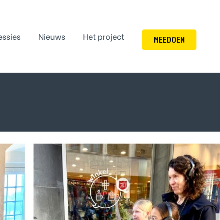
essies
Nieuws
Het project
MEEDOEN